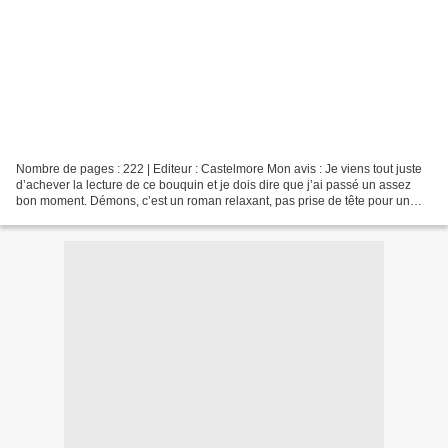
Nombre de pages : 222 | Editeur : Castelmore Mon avis : Je viens tout juste
d’achever la lecture de ce bouquin et je dois dire que j’ai passé un assez
bon moment. Démons, c’est un roman relaxant, pas prise de tête pour un
sous, plutôt drôle mais qui à...