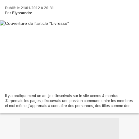
Publié le 21/01/2012 à 20:31
Par
Elyssandre
Il y a pratiquement un an, je m'inscrivais sur le site accros & mordus.
J'arpentais les pages, découvrais une passion commune entre les membres
et moi même, j'apprenais à connaître des personnes, des filles comme des
garçons et commençais à en apprécier...