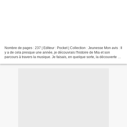
Nombre de pages : 237 | Editeur : Pocket | Collection : Jeunesse Mon avis : Il
y a de cela presque une année, je découvrais l'histoire de Mia et son
parcours à travers la musique. Je faisais, en quelque sorte, la découverte de
sa famille, de son petit...