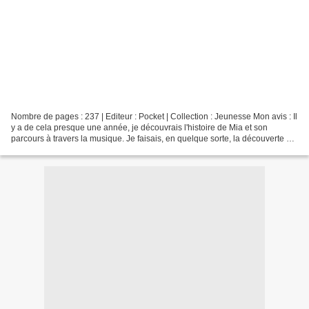
Nombre de pages : 237 | Editeur : Pocket | Collection : Jeunesse Mon avis : Il
y a de cela presque une année, je découvrais l'histoire de Mia et son
parcours à travers la musique. Je faisais, en quelque sorte, la découverte de
sa famille, de son petit...