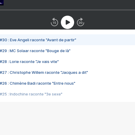
#30 : Eve Angeli raconte "Avant de partir"
#29 : MC Solaar raconte "Bouge de là"
28 : Lorie raconte "Je vais vite"
#27 : Christophe Willem raconte "Jacques a dit"
#26 : Chimène Badi raconte "Entre nous"
#25 : Indochine raconte "3e sexe"
#24 : Zaho raconte "C'est chelou"
#23 : Patrick Bruel raconte "Au café des délices"
#22 : Kyo raconte "Le chemin"