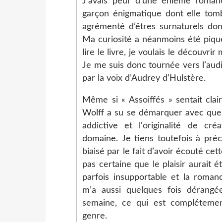
J’avais peur d’une énième roma
garçon énigmatique dont elle tomb
agrémenté d’êtres surnaturels don
Ma curiosité a néanmoins été piqué
lire le livre, je voulais le découvrir
Je me suis donc tournée vers l’aud
par la voix d’Audrey d’Hulstère.
Même si « Assoiffés » sentait clai
Wolff a su se démarquer avec quel
addictive et l'originalité de cr
domaine. Je tiens toutefois à pré
biaisé par le fait d’avoir écouté cett
pas certaine que le plaisir aurait
parfois insupportable et la roman
m’a aussi quelques fois dérangé
semaine, ce qui est complétem
genre.