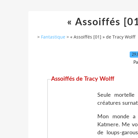
« Assoiffés [0
>
Fantastique
>
« Assoiffés [01] » de Tracy Wolff
29.
Pa
Assoiffés de Tracy Wolff
Seule mortelle
créatures surnat
Mon monde a ba
Katmere. Me voil
de loups-garous