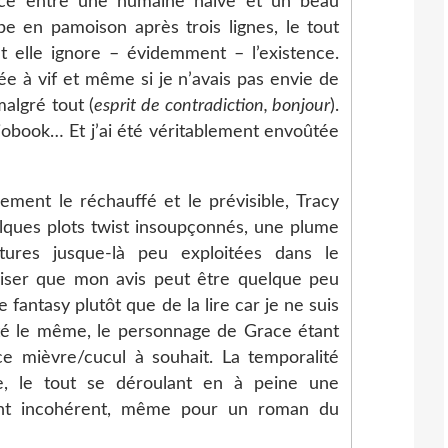
nce entre une humaine naïve et un beau
e en pamoison après trois lignes, le tout
t elle ignore – évidemment – l’existence.
e à vif et même si je n’avais pas envie de
 malgré tout (
esprit de contradiction, bonjour
).
iobook… Et j’ai été véritablement envoûtée
rement le réchauffé et le prévisible, Tracy
ques plots twist insoupçonnés, une plume
éatures jusque-là peu exploitées dans le
ciser que mon avis peut être quelque peu
e fantasy plutôt que de la lire car je ne suis
 été le même, le personnage de Grace étant
ce mièvre/cucul à souhait. La temporalité
e, le tout se déroulant en à peine une
ent incohérent, même pour un roman du