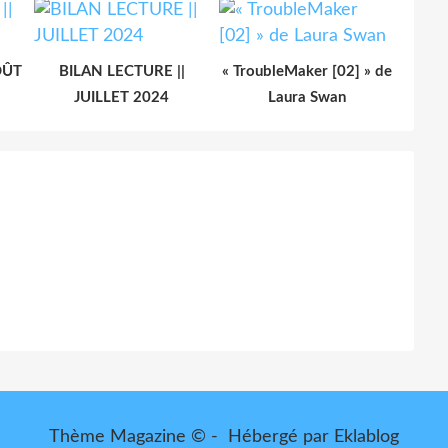
OÛT
BILAN LECTURE ||
« TroubleMaker [02] » de
JUILLET 2024
Laura Swan
Thème Magazine © - Hébergé par
Eklablog