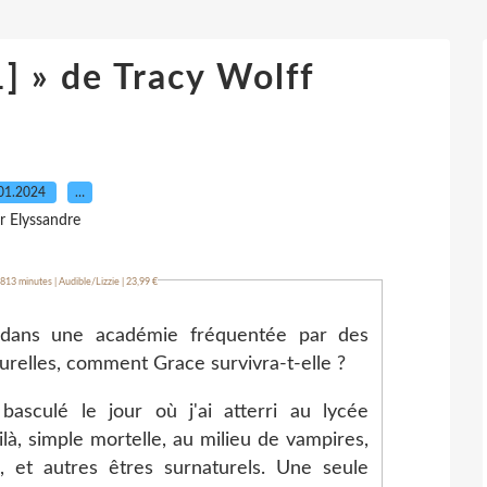
1] » de Tracy Wolff
01.2024
…
r Elyssandre
813 minutes | Audible/Lizzie | 23,99 €
 dans une académie fréquentée par des
urelles, comment Grace survivra-t-elle ?
sculé le jour où j'ai atterri au lycée
à, simple mortelle, au milieu de vampires,
, et autres êtres surnaturels. Une seule