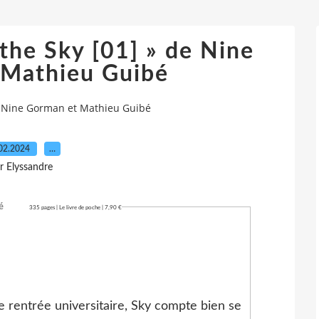
 the Sky [01] » de Nine
 Mathieu Guibé
 de Nine Gorman et Mathieu Guibé
02.2024
…
r Elyssandre
bé
335 pages | Le livre de poche | 7,90 €
 rentrée universitaire, Sky compte bien se