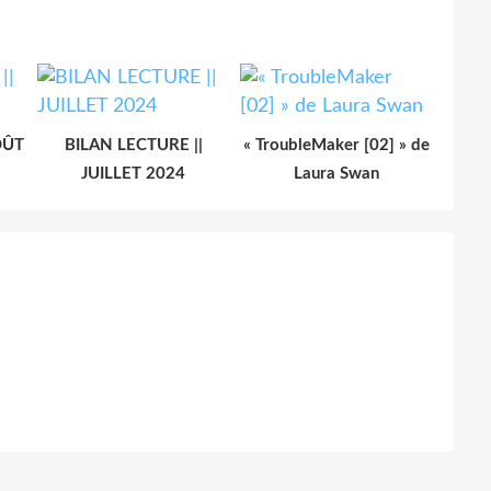
OÛT
BILAN LECTURE ||
« TroubleMaker [02] » de
JUILLET 2024
Laura Swan