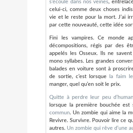
s’écoule dans nos veines
, entrelac
celui-ci, comme deux choses indiss
vie et le reste pour la mort. J’ai
par cette nouveauté, cette idée sor
Fini les vampires. Ce monde a
décompositions, régis par des ê
appelés les Osseux. Ils ne savent
mono syllabes. Les grandes convers
balades en voiture sont à proscri
de sortie, c’est lorsque
la faim l
manger, quel qu’en soit le prix.
Quitte à perdre leur peu d’human
lorsque la première bouchée est 
commun
. Un zombie qui aime la mu
Revivre. Survivre. Pouvoir lire ce q
autres.
Un zombie qui rêve d’une au