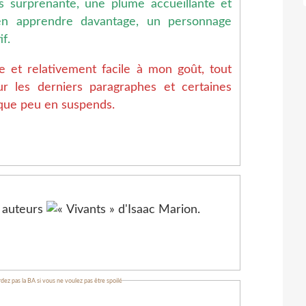
s surprenante, une plume accueillante et
en apprendre davantage, un personnage
f.
le et relativement facile à mon goût, tout
ur les derniers paragraphes et certaines
lque peu en suspends.
dez pas la BA si vous ne voulez pas être spoilé