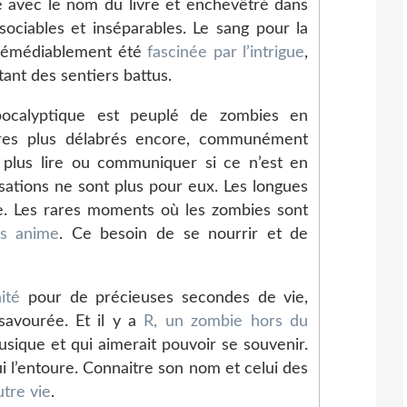
é avec le nom du livre et enchevêtré dans
ociables et inséparables. Le sang pour la
 irrémédiablement été
fascinée par l’intrigue
,
tant des sentiers battus.
pocalyptique est peuplé de zombies en
tres plus délabrés encore, communément
 plus lire ou communiquer si ce n’est en
ations ne sont plus pour eux. Les longues
re. Les rares moments où les zombies sont
es anime
. Ce besoin de se nourrir et de
ité
pour de précieuses secondes de vie,
savourée. Et il y a
R, un zombie hors du
sique et qui aimerait pouvoir se souvenir.
ui l’entoure. Connaitre son nom et celui des
tre vie
.