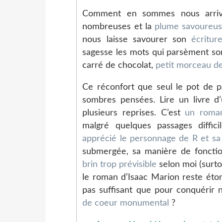
Comment en sommes nous arrivé
nombreuses et la
plume savoureu
nous laisse savourer son
écritur
sagesse les mots qui parsèment son
carré de chocolat,
petit morceau d
Ce réconfort que seul le pot de p
sombres pensées. Lire un livre d’
plusieurs reprises. C’est
un roma
malgré quelques passages diffic
apprécié le personnage de R et sa s
submergée, sa manière de fonctio
brin trop prévisible
selon moi (surto
le roman d’Isaac Marion reste éto
pas suffisant que pour conquérir n
de coeur monumental
?