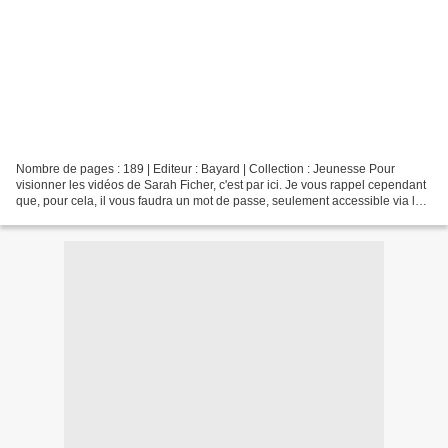
Nombre de pages : 189 | Editeur : Bayard | Collection : Jeunesse Pour
visionner les vidéos de Sarah Ficher, c'est par ici. Je vous rappel cependant
que, pour cela, il vous faudra un mot de passe, seulement accessible via le
livre. Mon avis : Je serais...