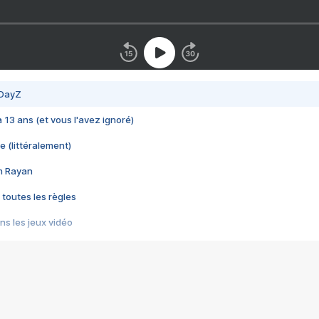
 DayZ
 a 13 ans (et vous l'avez ignoré)
e (littéralement)
im Rayan
 toutes les règles
s les jeux vidéo
us choquant de Rockstar ? - Le scandale BULLY
e plus moche de Steam
du RÊVE tourne au CAUCHEMAR