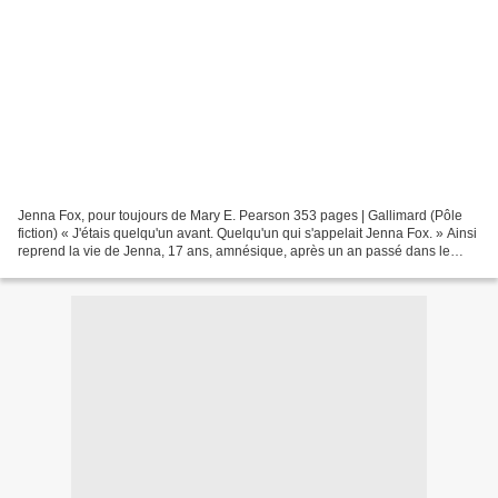
Jenna Fox, pour toujours de Mary E. Pearson 353 pages | Gallimard (Pôle
fiction) « J'étais quelqu'un avant. Quelqu'un qui s'appelait Jenna Fox. » Ainsi
reprend la vie de Jenna, 17 ans, amnésique, après un an passé dans le
coma. Tant bien que mal, sous...