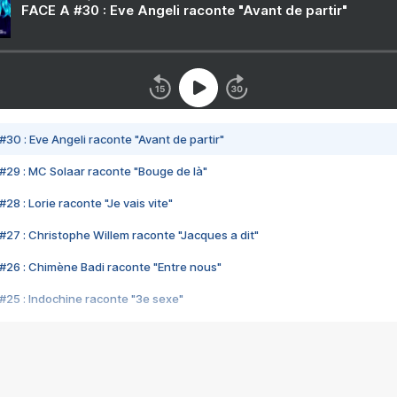
FACE A #30 : Eve Angeli raconte "Avant de partir"
#30 : Eve Angeli raconte "Avant de partir"
#29 : MC Solaar raconte "Bouge de là"
28 : Lorie raconte "Je vais vite"
#27 : Christophe Willem raconte "Jacques a dit"
#26 : Chimène Badi raconte "Entre nous"
#25 : Indochine raconte "3e sexe"
#24 : Zaho raconte "C'est chelou"
#23 : Patrick Bruel raconte "Au café des délices"
#22 : Kyo raconte "Le chemin"