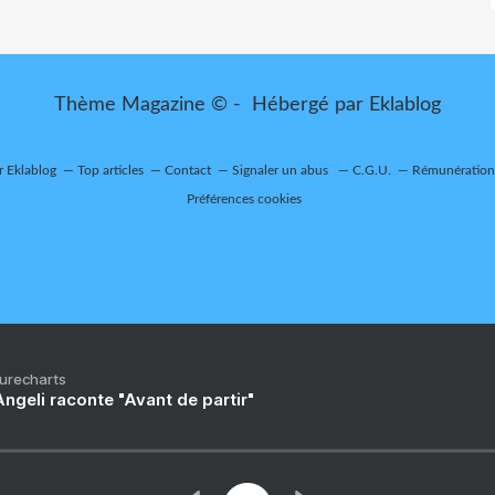
Thème Magazine © - Hébergé par
Eklablog
r Eklablog
Top articles
Contact
Signaler un abus
C.G.U.
Rémunération 
Préférences cookies
Purecharts
ngeli raconte "Avant de partir"