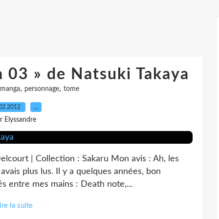
à 03 » de Natsuki Takaya
,
,
manga
personnage
tome
02.2012
…
r Elyssandre
lcourt | Collection : Sakaru Mon avis : Ah, les
 avais plus lus. Il y a quelques années, bon
s entre mes mains : Death note,...
ire la suite