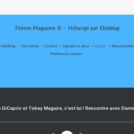
Thème Magazine © - Hébergé par
Eklablog
r Eklablog
Top articles
Contact
Signaler un abus
C.G.U.
Rémunération 
Préférences cookies
 DiCaprio et Tobey Maguire, c'est lui ! Rencontre avec Dam