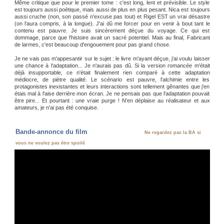
Même critique que pour le premier tome : c'est long, lent et prévisible. Le style
est toujours aussi poétique, mais aussi de plus en plus pesant. Nica est toujours
aussi cruche (non, son passé n'excuse pas tout) et Rigel EST un vrai désastre
(on l'aura compris, à la longue). J'ai dû me forcer pour en venir à bout tant le
contenu est pauvre. Je suis sincèrement déçue du voyage. Ce qui est
dommage, parce que l'histoire avait un sacré potentiel. Mais au final, Fabricant
de larmes, c'est beaucoup d'engouement pour pas grand chose.
Je ne vais pas m'appesantir sur le sujet : le livre m'ayant déçue, j'ai voulu laisser
une chance à l'adaptation... Je n'aurais pas dû. Si la version romancée m'était
déjà insupportable, ce n'était finalement rien comparé à cette adaptation
médiocre, de piètre qualité. Le scénario est pauvre, l'alchimie entre les
protagonistes inexistantes et leurs interactions sont tellement gênantes que j'en
étais mal à l'aise derrière mon écran. Je ne pensais pas que l'adaptation pouvait
être pire... Et pourtant : une vraie purge ! N'en déplaise au réalisateur et aux
amateurs, je n'ai pas été conquise.
Bande-annonce du film
Ne regardez pas la BA si
vous ne voulez pas être spoilé