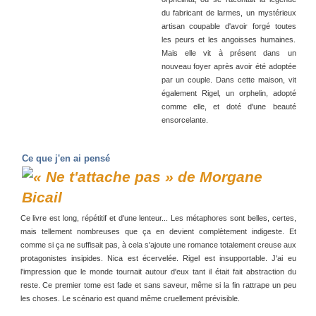
du fabricant de larmes, un mystérieux
artisan coupable d'avoir forgé toutes
les peurs et les angoisses humaines.
Mais elle vit à présent dans un
nouveau foyer après avoir été adoptée
par un couple. Dans cette maison, vit
également Rigel, un orphelin, adopté
comme elle, et doté d'une beauté
ensorcelante.
Ce que j'en ai pensé
Ce livre est long, répétitif et d'une lenteur... Les métaphores sont belles, certes,
mais tellement nombreuses que ça en devient complètement indigeste. Et
comme si ça ne suffisait pas, à cela s'ajoute une romance totalement creuse aux
protagonistes insipides. Nica est écervelée. Rigel est insupportable. J'ai eu
l'impression que le monde tournait autour d'eux tant il était fait abstraction du
reste. Ce premier tome est fade et sans saveur, même si la fin rattrape un peu
les choses. Le scénario est quand même cruellement prévisible.