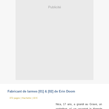
Publicité
Fabricant de larmes [01] & [02] de Erin Doom
372 pages | Hachette | 19 €
Nica, 17 ans, a grandi au Grave, un
orphelinat, où se racontait la légende