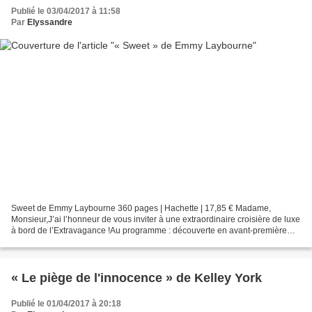
Publié le 03/04/2017 à 11:58
Par
Elyssandre
Sweet de Emmy Laybourne 360 pages | Hachette | 17,85 € Madame,
Monsieur,J’ai l’honneur de vous inviter à une extraordinaire croisière de luxe
à bord de l’Extravagance !Au programme : découverte en avant-première
d’un produit miracle qui vous débarrassera...
« Le piège de l'innocence » de Kelley York
Publié le 01/04/2017 à 20:18