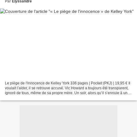
Par
Elyssandre
Le piège de l'innocence de Kelley York 336 pages | Pocket (PKJ) | 19,95 € Il
voulait l’aider, il se retrouve accusé. Vic Howard a toujours été transparent,
ignoré de tous, même de sa propre mère. Un soir, alors qu’il s’ennuie à une
fête, il remarque que...