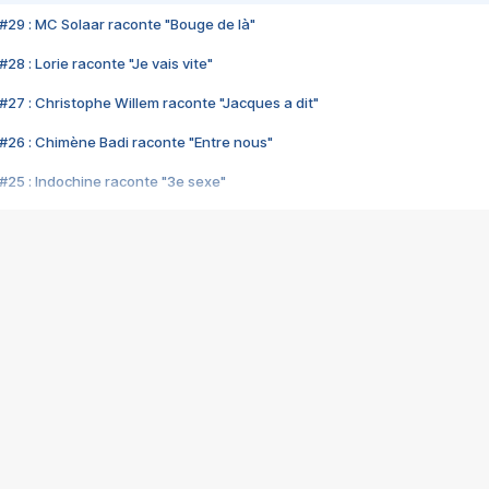
#29 : MC Solaar raconte "Bouge de là"
28 : Lorie raconte "Je vais vite"
#27 : Christophe Willem raconte "Jacques a dit"
#26 : Chimène Badi raconte "Entre nous"
#25 : Indochine raconte "3e sexe"
#24 : Zaho raconte "C'est chelou"
#23 : Patrick Bruel raconte "Au café des délices"
#22 : Kyo raconte "Le chemin"
#21 : Nolwenn Leroy raconte "Cassé"
#20 : Patrick Hernandez raconte "Born to be alive"
#19 : Lorie raconte "Près de moi"
#18 : Michael Jones raconte "A nos actes manqués" (avec Jean-Jacque