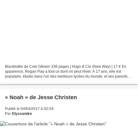
Blacklistée de Cole Gibsen 336 pages | Hugo & Cie (New Way) | 17 € En
apparence, Regan Flay a tout ce dont on peut rêver. A 17 ans, elle est
populaire, étudie dans l'un des meilleurs lycées du monde, et ses parents
ont les moyens de satisfaire le moindre...
« Noah » de Jesse Christen
Publié le 04/04/2017 à 02:54
Par
Elyssandre