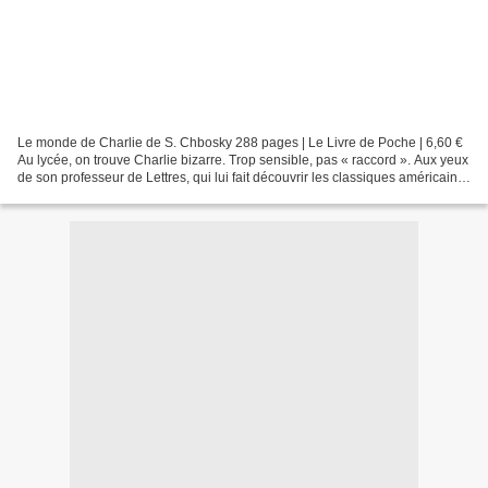
Le monde de Charlie de S. Chbosky 288 pages | Le Livre de Poche | 6,60 €
Au lycée, on trouve Charlie bizarre. Trop sensible, pas « raccord ». Aux yeux
de son professeur de Lettres, qui lui fait découvrir les classiques américains,
c'est sans doute un...