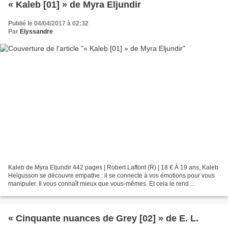
« Kaleb [01] » de Myra Eljundir
Publié le 04/04/2017 à 02:32
Par
Elyssandre
Kaleb de Myra Eljundir 442 pages | Robert Laffont (R) | 18 € À 19 ans, Kaleb
Helgusson se découvre empathe : il se connecte à vos émotions pour vous
manipuler. Il vous connaît mieux que vous-mêmes. Et cela le rend
irrésistible. Terriblement dangereux....
« Cinquante nuances de Grey [02] » de E. L.