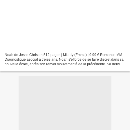
Noah de Jesse Christen 512 pages | Milady (Emma) | 9,99 € Romance MM
Diagnostiqué asocial à treize ans, Noah s'efforce de se faire discret dans sa
nouvelle école, après son renvoi mouvementé de la précédente. Sa dernière
année de lycée, il la passe majoritairement...