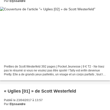
Par
Elyssandre
Pretties de Scott Westerfeld 392 pages | Pocket Jeunesse | 9 € T2 - Ne lisez
pas le résumé si vous ne voulez pas être spoilé ! Tally est enfin devenue
Pretty. Elle a de grands yeux pailletés, un visage et un corps parfaits ; tout le
monde l’apprécie,...
« Uglies [01] » de Scott Westerfeld
Publié le 23/04/2017 à 13:57
Par
Elyssandre