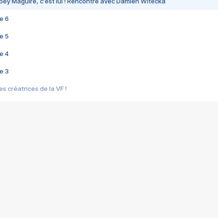
bey Maguire, c'est lui ! Rencontre avec Damien Witecka
e 6
e 5
e 4
e 3
s créatrices de la VF !
e 2
e 1
e Mektoub My Love arrive enfin ! Rencontre avec Shaïn Boumedine et Sal
i : après Toni en famille
elle réalise le bouleversant Dites lui que je l'aime
ais ! Rencontre autour de Vie privée de Rebecca Zlotowski
 de Marguerite, Grave... Rencontre avec Ella Rumpf