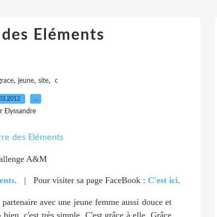
 des Eléments
,
,
,
grace
jeune
site
c
03.2012
…
r Elyssandre
ents
. | Pour visiter sa page FaceBook :
C'est ici
.
r partenaire avec une jeune femme aussi douce et
 bien, c'est très simple. C'est grâce à elle. Grâce