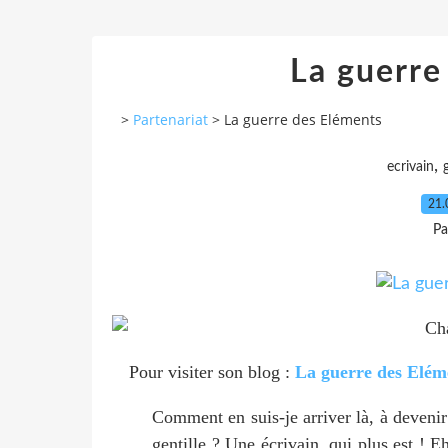
La guerre
>
Partenariat
>
La guerre des Eléments
,
ecrivain
21.
Pa
Pour visiter son blog :
La guerre des Elém
Comment en suis-je arriver là, à deveni
gentille ? Une écrivain, qui plus est ! Eh