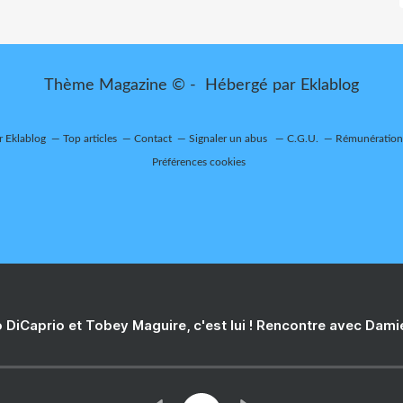
Thème Magazine © - Hébergé par
Eklablog
r Eklablog
Top articles
Contact
Signaler un abus
C.G.U.
Rémunération 
Préférences cookies
 DiCaprio et Tobey Maguire, c'est lui ! Rencontre avec Dam