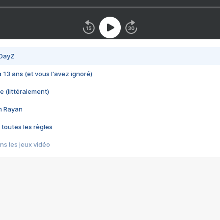
 DayZ
 a 13 ans (et vous l'avez ignoré)
e (littéralement)
im Rayan
 toutes les règles
s les jeux vidéo
us choquant de Rockstar ? - Le scandale BULLY
e plus moche de Steam
du RÊVE tourne au CAUCHEMAR
pendant 8 heures