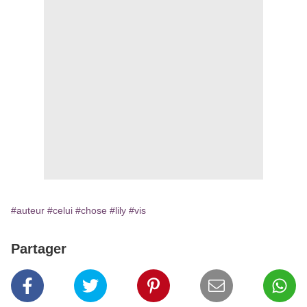
#auteur
#celui
#chose
#lily
#vis
Partager