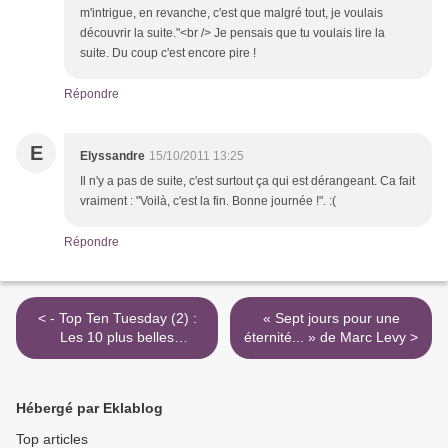
m'intrigue, en revanche, c'est que malgré tout, je voulais
découvrir la suite."<br /> Je pensais que tu voulais lire la
suite. Du coup c'est encore pire !
Répondre
E
Elyssandre
15/10/2011 13:25
Il n'y a pas de suite, c'est surtout ça qui est dérangeant. Ca fait
vraiment : "Voilà, c'est la fin. Bonne journée !". :(
Répondre
< - Top Ten Tuesday (2) :
« Sept jours pour une
Les 10 plus belles
éternité... » de Marc Levy >
couvertures de livres -
Hébergé par Eklablog
Top articles