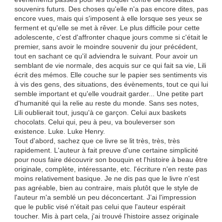
souvenirs futurs. Des choses qu'elle n'a pas encore dites, pas
encore vues, mais qui s'imposent à elle lorsque ses yeux se
ferment et qu'elle se met à rêver. Le plus difficile pour cette
adolescente, c'est d'affronter chaque jours comme si c'était le
premier, sans avoir le moindre souvenir du jour précédent,
tout en sachant ce qu'il adviendra le suivant. Pour avoir un
semblant de vie normale, des acquis sur ce qui fait sa vie, Lili
écrit des mémos. Elle couche sur le papier ses sentiments vis
à vis des gens, des situations, des évènements, tout ce qui lui
semble important et qu'elle voudrait garder... Une petite part
d'humanité qui la relie au reste du monde. Sans ses notes,
Lili oublierait tout, jusqu'à ce garçon. Celui aux baskets
chocolats. Celui qui, peu à peu, va bouleverser son
existence. Luke. Luke Henry.
Tout d'abord, sachez que ce livre se lit très, très, très
rapidement. L'auteur à fait preuve d'une certaine simplicité
pour nous faire découvrir son bouquin et l'histoire à beau être
originale, complète, intéressante, etc. l'écriture n'en reste pas
moins relativement basique. Je ne dis pas que le livre n'est
pas agréable, bien au contraire, mais plutôt que le style de
l'auteur m'a semblé un peu déconcertant. J’ai l'impression
que le public visé n'était pas celui que l'auteur espérait
toucher. Mis à part cela, j'ai trouvé l'histoire assez originale