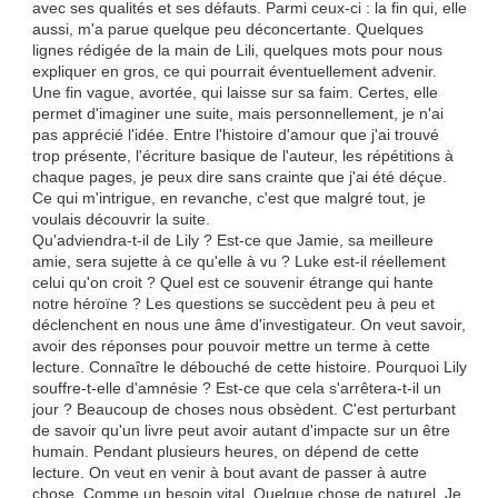
avec ses qualités et ses défauts. Parmi ceux-ci : la fin qui, elle
aussi, m'a parue quelque peu déconcertante. Quelques
lignes rédigée de la main de Lili, quelques mots pour nous
expliquer en gros, ce qui pourrait éventuellement advenir.
Une fin vague, avortée, qui laisse sur sa faim. Certes, elle
permet d'imaginer une suite, mais personnellement, je n'ai
pas apprécié l'idée. Entre l'histoire d'amour que j'ai trouvé
trop présente, l'écriture basique de l'auteur, les répétitions à
chaque pages, je peux dire sans crainte que j'ai été déçue.
Ce qui m'intrigue, en revanche, c'est que malgré tout, je
voulais découvrir la suite.
Qu'adviendra-t-il de Lily ? Est-ce que Jamie, sa meilleure
amie, sera sujette à ce qu'elle à vu ? Luke est-il réellement
celui qu'on croit ? Quel est ce souvenir étrange qui hante
notre héroïne ? Les questions se succèdent peu à peu et
déclenchent en nous une âme d'investigateur. On veut savoir,
avoir des réponses pour pouvoir mettre un terme à cette
lecture. Connaître le débouché de cette histoire. Pourquoi Lily
souffre-t-elle d'amnésie ? Est-ce que cela s'arrêtera-t-il un
jour ? Beaucoup de choses nous obsèdent. C'est perturbant
de savoir qu'un livre peut avoir autant d'impacte sur un être
humain. Pendant plusieurs heures, on dépend de cette
lecture. On veut en venir à bout avant de passer à autre
chose. Comme un besoin vital. Quelque chose de naturel. Je