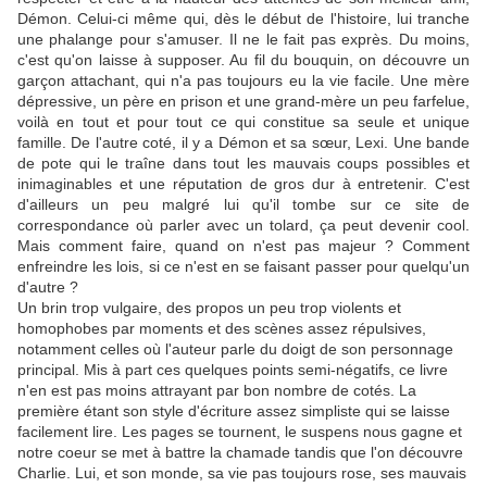
Démon. Celui-ci même qui, dès le début de l'histoire, lui tranche
une phalange pour s'amuser. Il ne le fait pas exprès. Du moins,
c'est qu'on laisse à supposer. Au fil du bouquin, on découvre un
garçon attachant, qui n'a pas toujours eu la vie facile. Une mère
dépressive, un père en prison et une grand-mère un peu farfelue,
voilà en tout et pour tout ce qui constitue sa seule et unique
famille. De l'autre coté, il y a Démon et sa sœur, Lexi. Une bande
de pote qui le traîne dans tout les mauvais coups possibles et
inimaginables et une réputation de gros dur à entretenir. C'est
d'ailleurs un peu malgré lui qu'il tombe sur ce site de
correspondance où parler avec un tolard, ça peut devenir cool.
Mais comment faire, quand on n'est pas majeur ? Comment
enfreindre les lois, si ce n'est en se faisant passer pour quelqu'un
d'autre ?
Un brin trop vulgaire, des propos un peu trop violents et
homophobes par moments et des scènes assez répulsives,
notamment celles où l'auteur parle du doigt de son personnage
principal. Mis à part ces quelques points semi-négatifs, ce livre
n'en est pas moins attrayant par bon nombre de cotés. La
première étant son style d'écriture assez simpliste qui se laisse
facilement lire. Les pages se tournent, le suspens nous gagne et
notre coeur se met à battre la chamade tandis que l'on découvre
Charlie. Lui, et son monde, sa vie pas toujours rose, ses mauvais